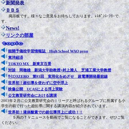
新聞発表
ＢＢＳ
掲示板です。様々なご意見をお待ちしております。ﾚｽﾎﾟﾝｽ･ﾌﾘｰで
す。
News!
リンクの部屋
能開予備校学習情報誌 High School WAO press
東洋経済
TOKYO MX 新東京百景
対談 岡徹雄 新潟大学助教授×村上雅人 芝浦工業大学教授
ｻｲｴﾝｽZERO 第93回 実用化をめざせ 超電導開発最前線
世界初！超伝導を使わずに空中浮上
映像公開 UCASによる浮上実験
公文教育研究会における講演
2003年２月に公文教育研究会のＩリーグと呼ばれるグループに所属する小
学生の前で行った超伝導に関する講演内容が紹介されています。
世界初！液体酸素での超伝導浮上に成功！！
５局のＴＶニュースを動画でご覧になることができます。ぜひご覧
ください。