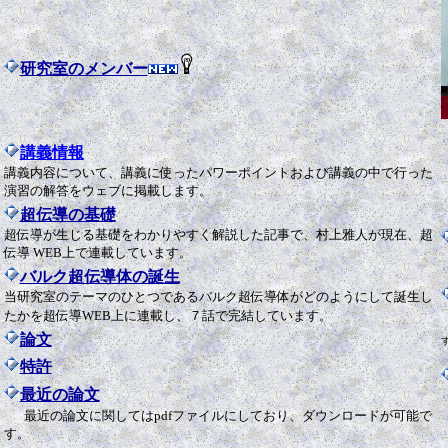
研究室のメンバー
講義情報
講義内容について、講義に使ったパワーポイントおよび講義の中で行った
演習の解答をウェブに掲載します。
超伝導の基礎
超伝導が生じる基礎をわかりやすく解説した記事で、村上雅人が現在、超
伝導 WEB上で連載しています。
バルク超伝導体の誕生
当研究室のテーマのひとつであるバルク超伝導体がどのようにして誕生し
たかを超伝導WEB上に連載し、７話で完結しています。
論文
特許
最近の論文
最近の論文に関してはpdfファイルにしており、ダウンロードが可能で
す。