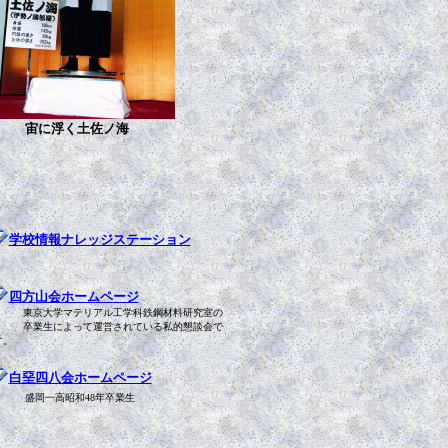
宙に浮く土佐ノ海
学校情報ナレッジステーション
四方山会ホームページ
東京大学マテリアル工学科鉄鋼材料研究室の
卒業生によって運営されている私的懇談会で
す。
白堊四八会ホームページ
盛岡一高昭和48年卒業生