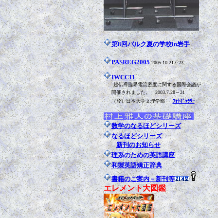
第8回バルク夏の学校in岩手
PASREG2005
2005.10.21～23
IWCC11
超伝導臨界電流密度に関する国際会議が
開催されました。 2003.7.28～31
（於）日本大学文理学部
ﾌｫﾄｷﾞｬﾗﾘｰ
数学のなるほどシリーズ
なるほどシリーズ
新刊のお知らせ
理系のための英語講座
和製英語矯正辞典
書籍のご案内－新刊等
エレメント大図鑑